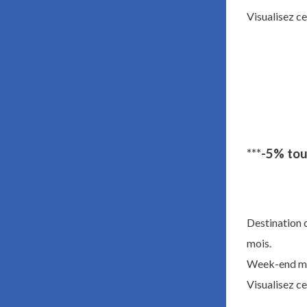
Visualisez c
***
-5% tou
Destination 
mois.
Week-end mag
Visualisez c