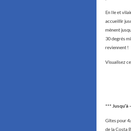
En Ile et vil
accueillir j
mènent jusqu’
30 degrés min
reviennent !
Visualisez c
*** Jusqu’à
Gîtes pour 4/
de la Costa B