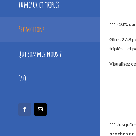
Jumeaux et triplés
*** -10% su
Promotions
Gîtes 2 à 8 p
triplés… et p
Qui sommes nous ?
Visualisez c
FAQ
facebook
Email
*** Jusqu’à
proches de 