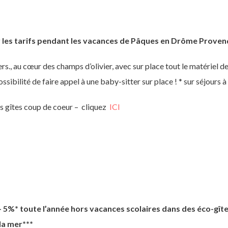
r les tarifs pendant les vacances de Pâques en Drôme Provenç
ers., au cœur des champs d’olivier, avec sur place tout le matériel 
ossibilité de faire appel à une baby-sitter sur place ! * sur séjours à
es gîtes coup de coeur – cliquez
ICI
 – 5%* toute l’année hors vacances scolaires dans des éco-gît
la mer***