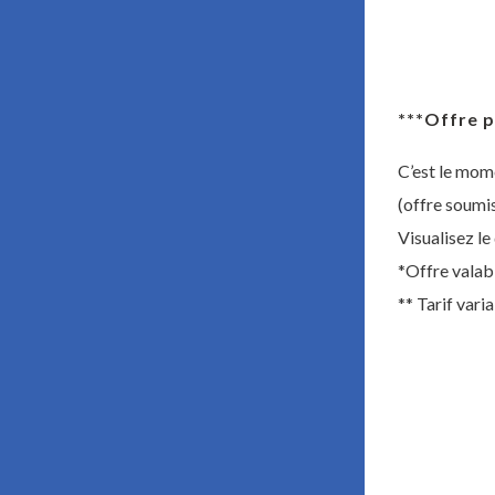
***Offre p
C’est le mom
(offre soumi
Visualisez le
*Offre valab
** Tarif vari