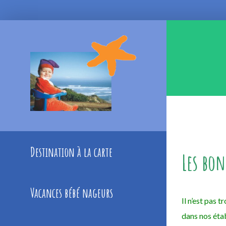
Skip
to
content
Destination à la carte
Les bon
Vacances bébé nageurs
Il n’est pas 
dans nos éta