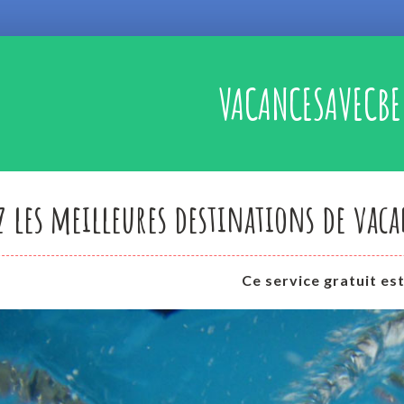
VACANCESAVECBE
 les meilleures destinations de vacan
Ce service gratuit e