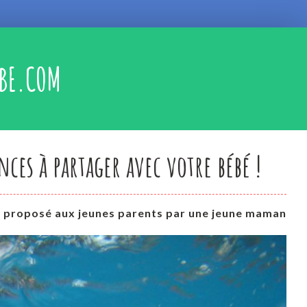
BE.COM
ces à partager avec votre bébé !
st proposé aux jeunes parents par une jeune maman