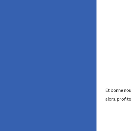
Et bonne nou
alors, profit