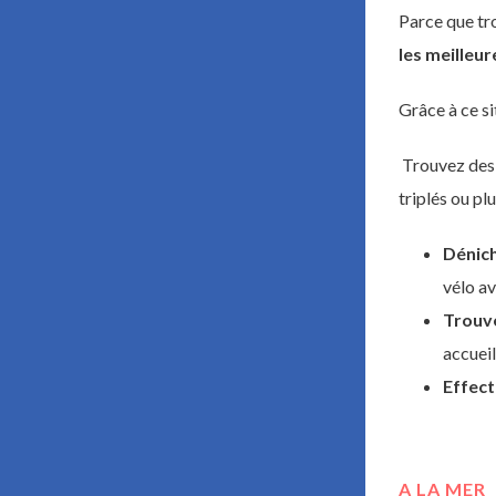
Parce que tro
les meilleur
Grâce à ce si
Trouvez de
triplés ou plu
Dénich
vélo av
Trouv
accueil
Effect
A LA MER