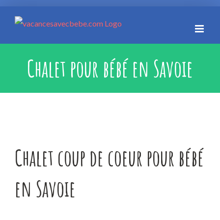
Skip
to
content
Chalet pour bébé en Savoie
Chalet coup de coeur pour bébé
en Savoie