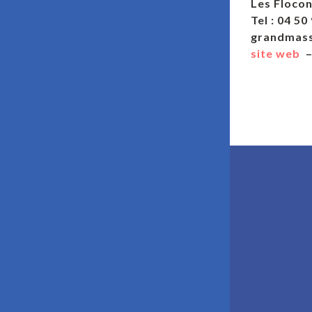
Les Floco
Tel :
grandmass
site web