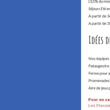
(3,5% du mont
Séjours Eté e
A partir de 
A partir de 
Idées d
Nos équipes v
Pataugeoire 
Ferme pour a
Promenades a
Aire de jeux 
Pour en sa
Les Flocon