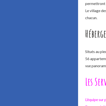
permettront 
Le village de
chacun.
Héberg
Situés au pi
56 apparteme
vue panorami
Les Ser
L’équipe sur 