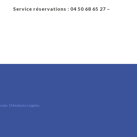
ations : 04 50 68 65 27 –
.com
|
Mentions Légales