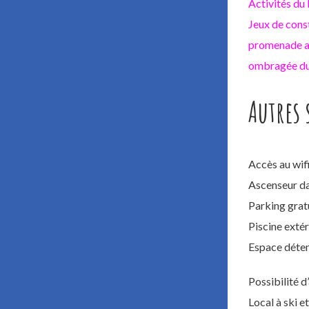
Activités du
Jeux de const
promenade au 
ombragée du 
Autres 
Accès au wif
Ascenseur da
Parking gratu
Piscine exté
Espace déten
Possibilité d’
Local à ski et