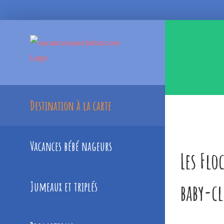
Skip
to
content
Destination à la carte
Vacances bébé nageurs
Les Flo
Jumeaux et triplés
baby-cl