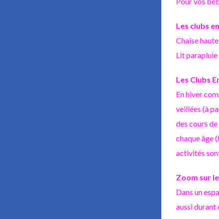
Pour vos bébé
Les clubs en
Chaise haute 
Lit parapluie
Les Clubs E
En hiver comm
veillées (à p
des cours de
chaque âge (L
activités son
Zoom sur le 
Dans un espac
aussi durant