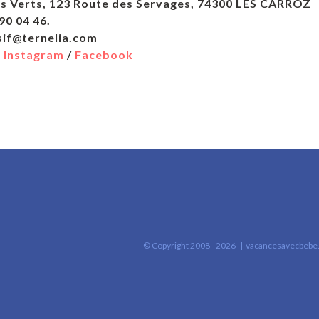
ns Verts, 123 Route des Servages, 74300 LES CARROZ
 04 50 90 04 46. Service réserv
if@ternelia.com
–
Instagram
/
Facebook
© Copyright 2008 -
2026 |
vacancesavecbebe