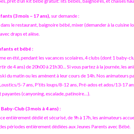
s, prêt d’un kit bébé gratuit: lits bébés, baignoires, et chaises hau
fants (3 mois – 17 ans),
sur demande :
dans le restaurant, baignoire bébé, mixer (demander à la cuisine lo
 avec draps et alèse.
nfants et bébé :
e en été, pendant les vacances scolaires, 4 clubs (dont 1 baby-clu
artir de 4 ans) de 20h00 à 21h30… Si vous partez à la journée, les ani
 ski du matin ou les amènent à leur cours de 14h. Nos animateurs
oustics/5-7 ans, P’tits loups/8-12 ans, Pré-ados et ados/13-17 ans
t payantes (canyoning, escalade, patinoire…).
Baby-Club (3 mois à 4 ans) :
e entièrement dédié et sécurisé, de 9h à 17h, les animateurs accue
 des périodes entièrement dédiées aux Jeunes Parents avec Bébé.