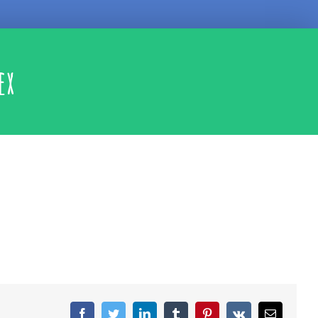
ex
facebook
twitter
linkedin
tumblr
pinterest
vk
Email