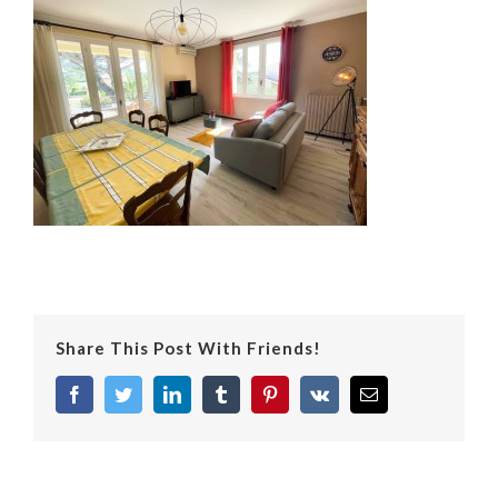
Share This Post With Friends!
facebook
twitter
linkedin
tumblr
pinterest
vk
Email