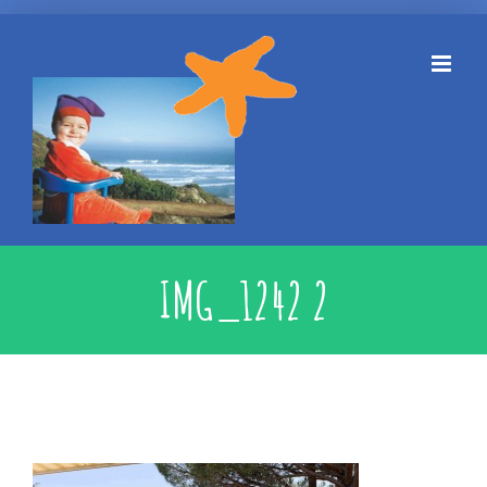
Skip
to
content
IMG_1242 2