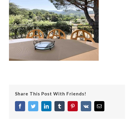
Share This Post With Friends!
facebook
twitter
linkedin
tumblr
pinterest
vk
Email