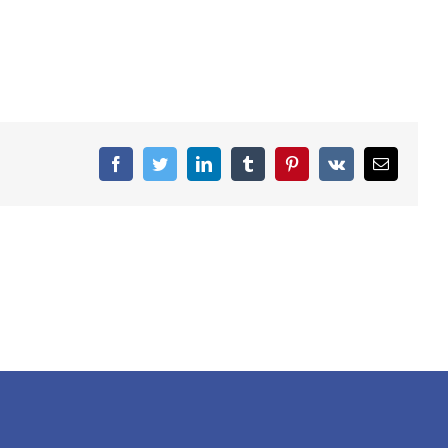
facebook
twitter
linkedin
tumblr
pinterest
vk
Email