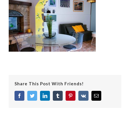
Share This Post With Friends!
facebook
twitter
linkedin
tumblr
pinterest
vk
Email