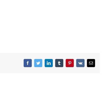
facebook
twitter
linkedin
tumblr
pinterest
vk
Email