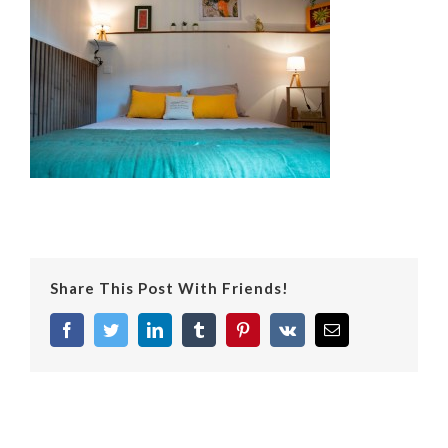
Share This Post With Friends!
facebook
twitter
linkedin
tumblr
pinterest
vk
Email