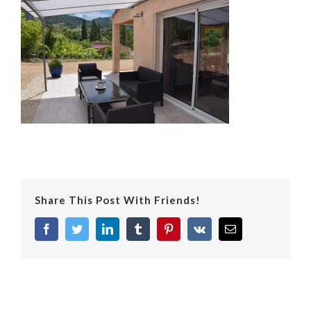
Share This Post With Friends!
facebook
twitter
linkedin
tumblr
pinterest
vk
Email