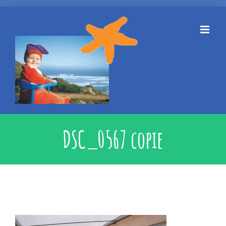
Skip
to
content
DSC_0567 copie