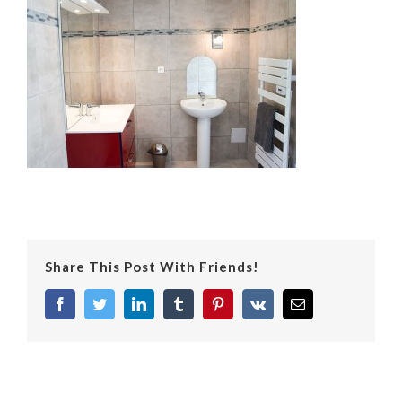
Share This Post With Friends!
facebook
twitter
linkedin
tumblr
pinterest
vk
Email