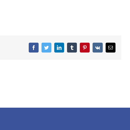
facebook
twitter
linkedin
tumblr
pinterest
vk
Email