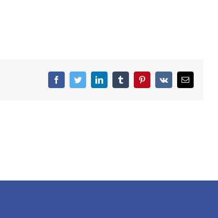
facebook
twitter
linkedin
tumblr
pinterest
vk
Email