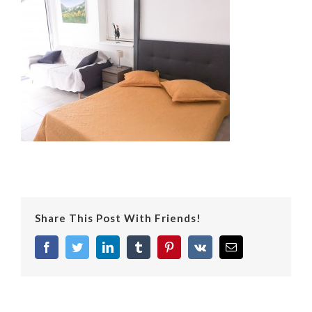
Share This Post With Friends!
facebook
twitter
linkedin
tumblr
pinterest
vk
Email