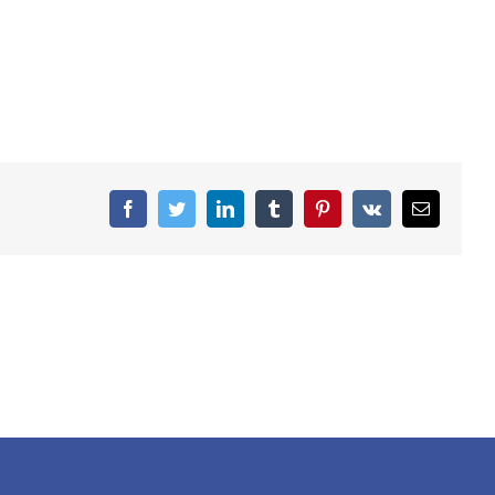
facebook
twitter
linkedin
tumblr
pinterest
vk
Email